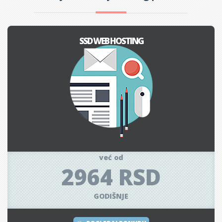
SSD WEB HOSTING
već od
2964 RSD
GODIŠNJE