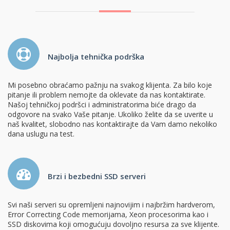
Najbolja tehnička podrška
Mi posebno obraćamo pažnju na svakog klijenta. Za bilo koje
pitanje ili problem nemojte da oklevate da nas kontaktirate.
Našoj tehničkoj podršci i administratorima biće drago da
odgovore na svako Vaše pitanje. Ukoliko želite da se uverite u
naš kvalitet, slobodno nas kontaktirajte da Vam damo nekoliko
dana uslugu na test.
Brzi i bezbedni SSD serveri
Svi naši serveri su opremljeni najnovijim i najbržim hardverom,
Error Correcting Code memorijama, Xeon procesorima kao i
SSD diskovima koji omogućuju dovoljno resursa za sve klijente.