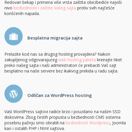
Redovan bekap i primena više vrsta zaštita obezbediće najviši
nivo
bezbednosti i zaštite Vašeg sajta
protiv svih najčešće
korišćenih napada.
Besplatna migracija sajta
Prelazite kod nas sa drugog hosting provajdera? Nakon
zakupljenog odgovarajućeg
web hosting paketa
kreirajte tiket
preko našeg sajta i naši administratori će prebaciti Vaš sajt
besplatno na naše servere bez ikakvog prekida u radu sajta.
Odličan za WordPress hosting
Vaši WordPress sajtovi radiće brzo i pouzdano na našim SSD
diskovima. Zbog čestih propusta u bezbednosti CMS sistema
posebnu pažnju smo obratili na
bezbednost Wordpress
, Joomla
kao i ostalih PHP i html sajtova.