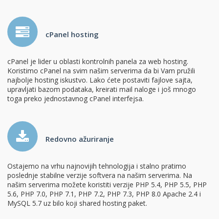
cPanel hosting
cPanel je lider u oblasti kontrolnih panela za web hosting.
Koristimo cPanel na svim našim serverima da bi Vam pružili
najbolje hosting iskustvo. Lako ćete postaviti fajlove sajta,
upravljati bazom podataka, kreirati mail naloge i još mnogo
toga preko jednostavnog cPanel interfejsa.
Redovno ažuriranje
Ostajemo na vrhu najnovijih tehnologija i stalno pratimo
poslednje stabilne verzije softvera na našim serverima. Na
našim serverima možete koristiti verzije PHP 5.4, PHP 5.5, PHP
5.6, PHP 7.0, PHP 7.1, PHP 7.2, PHP 7.3, PHP 8.0 Apache 2.4 i
MySQL 5.7 uz bilo koji shared hosting paket.