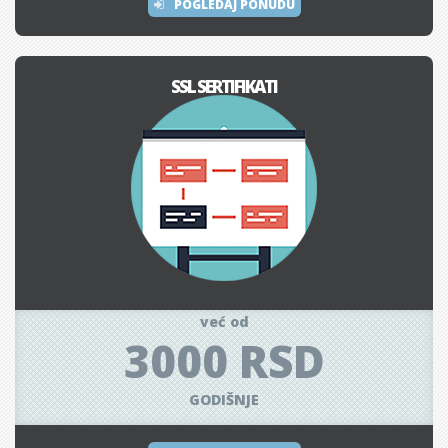
POGLEDAJ PONUDU
SSL SERTIFIKATI
već od
3000 RSD
GODIŠNJE