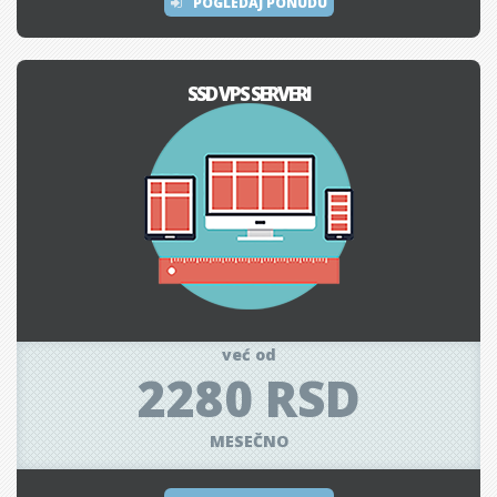
POGLEDAJ PONUDU
SSD VPS SERVERI
već od
2280 RSD
MESEČNO